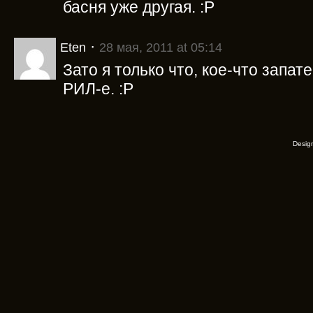
басня уже другая. :P
·
Eten
28 мая, 2011 at 05:14
Зато я только что, кое-что запа
РИЛ-е. :P
Desig