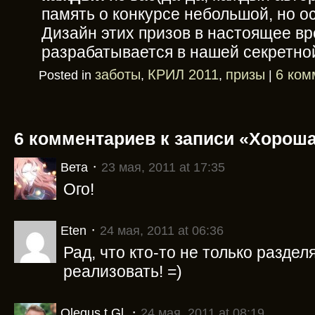
память о конкурсе небольшой, но о
Дизайн этих призов в настоящее в
разрабатывается в нашей секретно
заботы
КРИЛ 2011
призы
6 ком
Posted in
,
,
|
6 комментариев к записи «Хорош
·
Вета
23 мая, 2011 at 17:35
Ого!
·
Eten
24 мая, 2011 at 06:36
Рад, что кто-то не только раздел
реализовать! =)
·
Olegus t.Gl.
24 мая, 2011 at 08:19