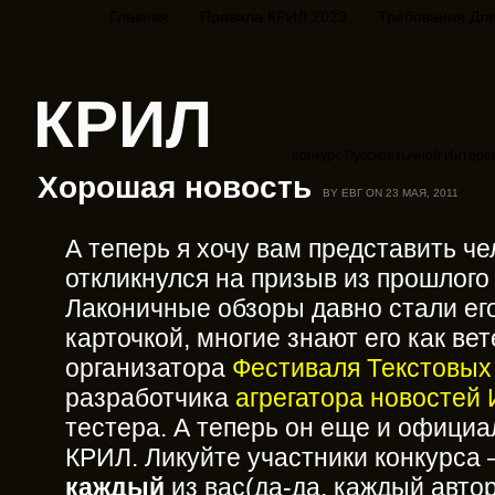
Главная
Правила КРИЛ 2023
Требования Для
КРИЛ
Конкурс Русскоязычной Интера
Хорошая новость
BY ЕВГ ON 23 МАЯ, 2011
А теперь я хочу вам представить че
откликнулся на призыв из прошлого 
Лаконичные обзоры давно стали ег
карточкой, многие знают его как ве
организатора
Фестиваля Текстовых
разработчика
агрегатора новостей
тестера. А теперь он еще и офици
КРИЛ. Ликуйте участники конкурса
каждый
из вас(да-да, каждый автор