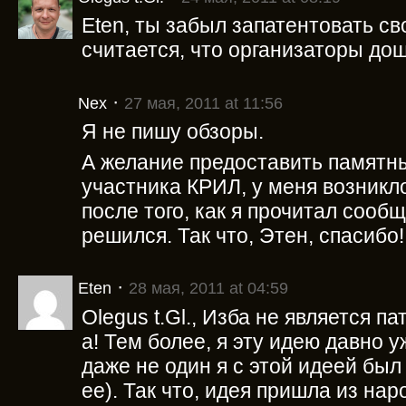
Eten, ты забыл запатентовать с
считается, что организаторы дош
·
Nex
27 мая, 2011 at 11:56
Я не пишу обзоры.
А желание предоставить памятны
участника КРИЛ, у меня возникл
после того, как я прочитал сообщ
решился. Так что, Этен, спасибо!
·
Eten
28 мая, 2011 at 04:59
Olegus t.Gl., Изба не является 
а! Тем более, я эту идею давно у
даже не один я с этой идеей был
ее). Так что, идея пришла из нар