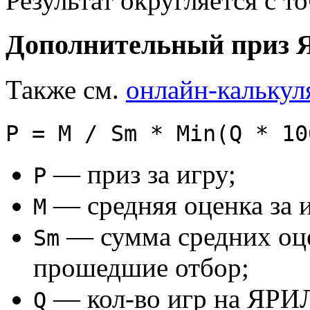
Результат округляется с т
Дополнительный приз
Также см.
онлайн-калькул
P = M / Sm * Min(Q * 10
— приз за игру;
P
— средняя оценка за и
M
— сумма средних оце
Sm
прошедшие отбор;
— кол-во игр на ЯРИ
Q