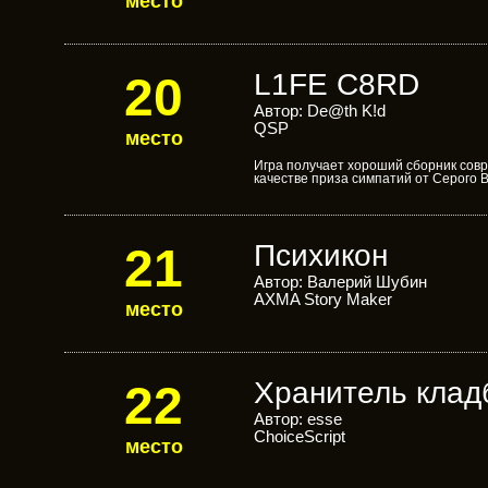
место
L1FE C8RD
20
Автор: De@th K!d
QSP
место
Игра получает хороший сборник сов
качестве приза симпатий от Серого 
Психикон
21
Автор: Валерий Шубин
AXMA Story Maker
место
Хранитель кла
22
Автор: esse
ChoiceScript
место